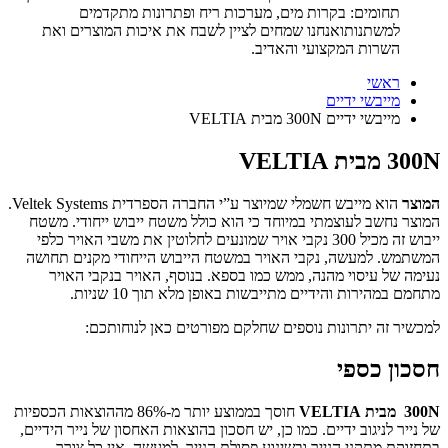
תחומים: בקרות מים, מערכות ריח ופתרונות מתקדמים
למשתנותואנחנו שמחים לציין לשבח את איכות המוצרים ואת
השרות המקצועי והאדיב.
ראשי
מייבשי ידיים
מייבשי ידיים 300N מבית VELTIA
300N מבית VELTIA
המוצר
הוא
מייבש חשמלי
שמיוצר ע”י החברה הספרדית Veltek Systems.
המוצר נחשב לעוצמתי במיוחד כי הוא כולל משטח ייבוש ייחודי. משטח
ייבוש זה מכיל 300 נקבי אויר שמונעים לחלוטין את משבי האויר כלפי
המשתמש. למעשה, נקבי האויר במשטח הייבוש הייחודי מקנים תחושה
נעימה של עיסוי מהנה, ממש כמו בספא. בנוסף, האויר בנקבי האויר
מתחמם במהירות והידיים מתייבשות באופן מלא תוך 10 שניות.
למכשיר זה יתרונות נוספים שחלקם מפורטים כאן לנוחותכם:
חסכון כספי
300N מבית VELTIA
חוסך בממוצע יותר מ-86% מההוצאות הכספיות
של נייר לניגוב ידיים. כמו כן, יש חסכון בהוצאות האחסון של נייר הידיים,
בתחזוקת מתקני הנייר ובשינוע פסולת הנייר. למעשה, אין כל צורך