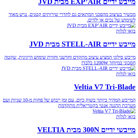
מייבש ידיים EXP’AIR מבית JVD
מכשיר בעיצוב מהפכני המתאים גם לחדרי שירותים קטנים, נגיש מאוד
לשימוש של נכים או ילדים.
בואו לגלות
מייבש ידיים STELL-AIR מבית JVD
מייבש סילוני המציע עיצוב מתקדם וחדשני וחווית שימוש הייגינית, שקטה
חסכוני במיוחד 1200W בלבד!
בואו לגלות
Veltia V7 Tri-Blade
המייבש המהיר ביותר בשוק כיום. עם זמן ייבוש של פחות מ-10 שניות ועם
מערכת ההגנה אנטי בקטריאלית מתקדמת
בואו לגלות
מייבשי ידיים 300N מבית VELTIA