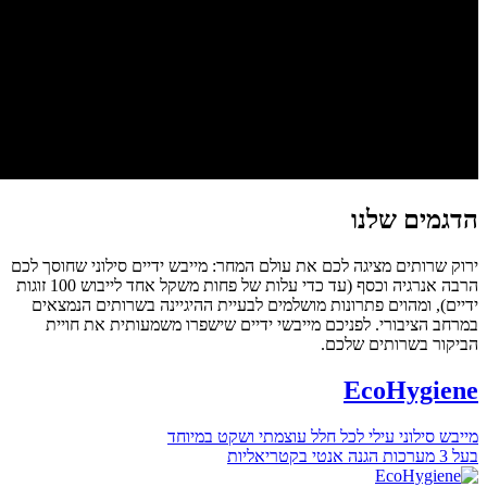
הדגמים שלנו
ירוק שרותים מציגה לכם את עולם המחר: מייבש ידיים סילוני שחוסך לכם
הרבה אנרגיה וכסף (עד כדי עלות של פחות משקל אחד לייבוש 100 זוגות
ידיים), ומהוים פתרונות מושלמים לבעיית ההיגיינה בשרותים הנמצאים
במרחב הציבורי. לפניכם מייבשי ידיים שישפרו משמעותית את חויית
הביקור בשרותים שלכם.
EcoHygiene
מייבש סילוני עילי לכל חלל עוצמתי ושקט במיוחד
בעל 3 מערכות הגנה אנטי בקטריאליות