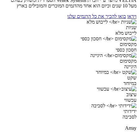
VELTIA מיוצר ע”י חברת Veltek Systems הספרדית ומשווק בעולם
מעל 10 שנים וכיום הוא אחד מהדגמים המוכרים והמובילים בארץ
וידאו
בואו להכיר את כל הדגמים שלנו
שניות
לייבוש מלא
מקסימום
חסכון כספי
מקסימום
היגיינה
שקט
במיוחד
עיצוב
עכשווי
ידידותי
לסביבה
Array