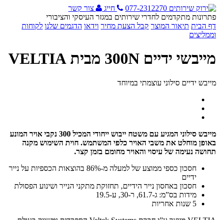
077-2312270
חייג
צור קשר
פתרונות מתקדמים לחדרי שירותים במגזר העיסקי והציבורי
דף הבית
תיאור המוצר
קבל הצעת מחיר
וידאו
הדגמים שלנו
לקוחות
וממליצים
מייבשי ידיים 300N מבית VELTIA
מייבש ידיים סילוני עוצמתי במיוחד
מייבש סילוני המגיע עם משטח ייבוש ייחודי המכיל 300 נקבי אויר המונע
באופן מוחלט את משבי האויר כלפי המשתמש. חוית השימוש מקנה
תחושה נעימה של עיסוי והאויר מחומם בזמן קצר.
חסכון כספי ממוצע של למעלה מ-86% בהוצאות הכספיות על נייר
ידיים
חסכון באחסון נייר הידיים, תחזוקת מתקני הנייר ושינוע הפסולת
מידות בס”מ: ג-61.7, ר-30, ע-19.5
5 שנות אחריות