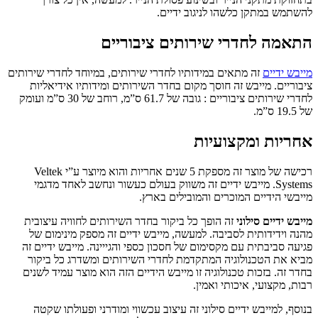
להשתמש במתקן כלשהו לניגוב ידיים.
התאמה לחדרי שירותים ציבוריים
מייבש ידיים
זה מתאים במידותיו לחדרי שירותים, במיוחד לחדרי שירותים
ציבוריים. מייבש זה חוסך מקום בחדר השירותים ומידותיו אידיאליות
לחדרי שירותים ציבוריים : גובה של 61.7 ס”מ, רוחב של 30 ס”מ ועומק
של 19.5 ס”מ.
אחריות ומקצועיות
רכישה של מוצר זה
מספקת 5 שנים אחריות והוא מיוצר ע”י Veltek
Systems.
מייבש ידיים
זה משווק בעולם כעשור ונחשב לאחד מדגמי
מייבשי הידיים המוכרים והמובילים בארץ.
מייבש ידיים סילוני
זה הופך כל ביקור בחדר השירותים לחוויה עיצובית
מהנה וידידותית לסביבה. למעשה,
מייבש ידיים
זה מספק מינימום של
פגיעה סביבתית עם מקסימום של חסכון כספי והגייינה.
מייבש ידיים
זה
מביא את הטכנולוגיה המתקדמת לחדרי השירותים ומשדרג כל ביקור
בחדר זה. בזכות טכנולוגיה זו מייבש הידיים הזה הוא מוצר עמיד לשנים
רבות, מקצועי, איכותי ואמין.
בנוסף,
למייבש ידיים סילוני
זה עיצוב עכשווי ומודרני ופעולתו שקטה