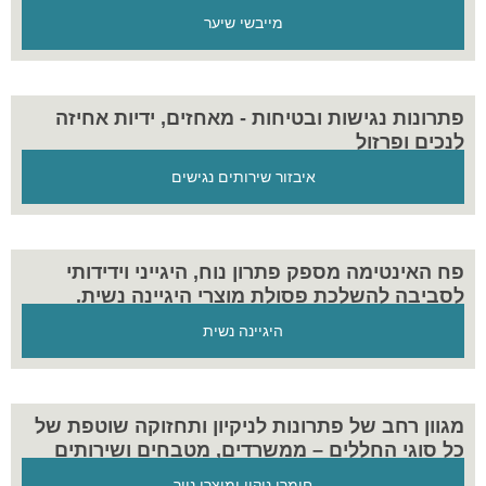
מייבשי שיער
פתרונות נגישות ובטיחות - מאחזים, ידיות אחיזה
לנכים ופרזול
איבזור שירותים נגישים
פח האינטימה מספק פתרון נוח, היגייני וידידותי
לסביבה להשלכת פסולת מוצרי היגיינה נשית.
היגיינה נשית
מגוון רחב של פתרונות לניקיון ותחזוקה שוטפת של
כל סוגי החללים – ממשרדים, מטבחים ושירותים
ועד למוסדות, עסקים וחללים ציבוריים. המוצרים
חומרי ניקוי ומוצרי נייר