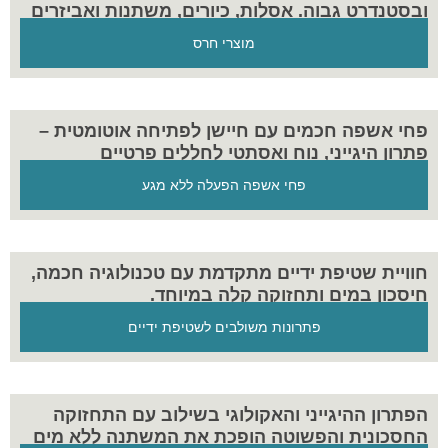
ובסטנדרט גבוה. אסלות, כיורים, משתנות ואביזרים
נלווים – שילוב של פונקציונליות, נוחות ועמידות
מוצרי חרס
שמתאים לכל חלל ולכל צורך.
פחי אשפה חכמים עם חיישן לפתיחה אוטומטית –
פתרון היגייני, נוח ואסתטי לחללים פרטיים
וציבוריים.
פחי אשפה הפעלה ללא מגע
חוויית שטיפת ידיים מתקדמת עם טכנולוגיה חכמה,
חיסכון במים ותחזוקה קלה במיוחד.
פתרונות משולבים לשטיפת ידיים
הפתרון ההיגייני והאקולוגי בשילוב עם התחזוקה
החסכונית והפשוטה הופכת את המשתנה ללא מים