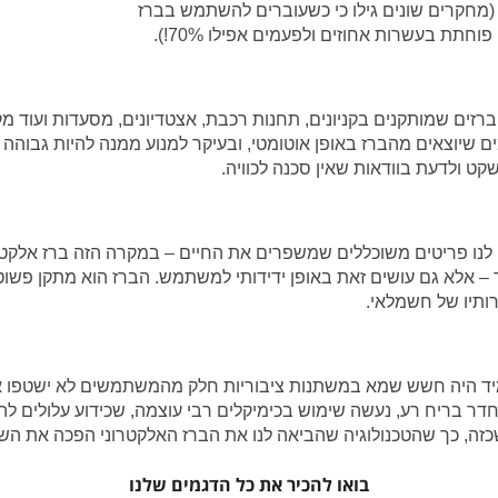
(מחקרים שונים גילו כי כשעוברים להשתמש בברז
ת בעשרות אחוזים ולפעמים אפילו 70%!).
 ברזים שמותקנים בקניונים, תחנות רכבת, אצטדיונים, מסעדות ועוד
שיוצאים מהברז באופן אוטומטי, ובעיקר למנוע ממנה להיות גבוהה
קט ולדעת בוודאות שאין סכנה לכוויה.
 לנו פריטים משוכללים שמשפרים את החיים – במקרה הזה ברז אלקטרו
 – אלא גם עושים זאת באופן ידידותי למשתמש.
הברז הוא מתקן פשוט,
ותיו של חשמלאי.
 תמיד היה חשש שמא במשתנות ציבוריות חלק מהמשתמשים לא ישטפו
 בריח רע, נעשה שימוש בכימיקלים רבי עוצמה, שכידוע עלולים להיו
ה, כך שהטכנולוגיה שהביאה לנו את הברז האלקטרוני הפכה את השימ
בואו להכיר את כל הדגמים שלנו