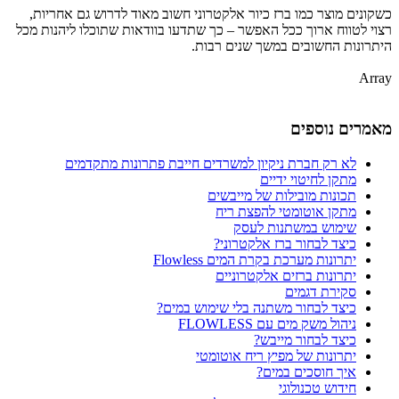
כשקונים מוצר כמו ברז כיור אלקטרוני חשוב מאוד לדרוש גם אחריות,
רצוי לטווח ארוך ככל האפשר – כך שתדעו בוודאות שתוכלו ליהנות מכל
היתרונות החשובים במשך שנים רבות.
Array
מאמרים נוספים
לא רק חברת ניקיון למשרדים חייבת פתרונות מתקדמים
מתקן לחיטוי ידיים
תכונות מובילות של מייבשים
מתקן אוטומטי להפצת ריח
שימוש במשתנות לעסק
כיצד לבחור ברז אלקטרוני?
יתרונות מערכת בקרת המים Flowless
יתרונות ברזים אלקטרוניים
סקירת דגמים
כיצד לבחור משתנה בלי שימוש במים?
ניהול משק מים עם FLOWLESS
כיצד לבחור מייבש?
יתרונות של מפיץ ריח אוטומטי
איך חוסכים במים?
חידוש טכנולוגי