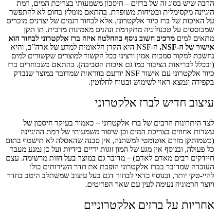
הרבה שיש בסוג זה של ברזים – חיסכון משמעותי בצריכת המים, רמת
היגיינה מקסימלית ובטיחות משופרת.
בהתאם מומלץ בחום לא להתפשר
על האיכות של ברז כיור אלקטרוני, אלא לבחור דגמים של יצרנים מוכרים
שמבוססים על טכנולוגיה מתקדמת ונהנים מאמינות מרבית.
תו תקן
מתאים למים
מרכיב חשוב נוסף בהחלטה איזה ברז אלקטרוני לבחור הוא
אישור של ה-NSF.
ה-NSF היא הקרן הלאומית למדע של ארה”ב, והיא
נחשבת למקור סמכות אמין ורציני בכל הקשור למוצרים שקשורים למים
(ובכלל לבריאות הציבור כמו גם איכות הסביבה). בהתאם כשבוחרים ברז
כיור אלקטרוני עם אישור NSF יודעם בוודאות שמדובר במוצר שנבדק
בקפידה ונמצא ראוי לשימוש ובטוח לחלוטין.
עיצוב חדיש לברז אלקטרוני
לצד היתרונות הרבים של ברז אלקטרוני – כאמור בעיקר חיסכון של
עשרות אחוזים בצריכת המים וכן שיפור משמעותי של רמת ההיגיינה
(כשמותקן מזרם אוטומטי למשתנה, אין סכנה שהאסלה לא תישטף בתום
כל פעולה, ובנוסף אין מגע של המון זוגות ידיים בידיות ועל כן נמנע מעבר
חיידקים רבים מאדם לאדם) – מדובר גם במוצר בעל חזות מרשימה.
עצם
העובדה שמדובר בברז אלקטרוני הופכת את חדר השירותים כולו
להיי-טקי יותר, ובנוסף כדאי לבחור דגם בעל עיצוב שמשתלב היטב בחדר
ויוצר הרמוניה נעימה לעין עם שאר הפריטים.
אחריות על ברזים אלקטרוניים