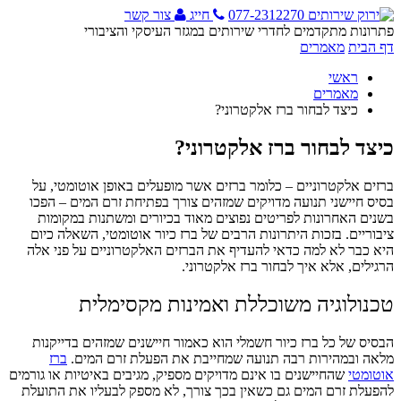
077-2312270
חייג
צור קשר
פתרונות מתקדמים לחדרי שירותים במגזר העיסקי והציבורי
דף הבית
מאמרים
ראשי
מאמרים
כיצד לבחור ברז אלקטרוני?
כיצד לבחור ברז אלקטרוני?
ברזים אלקטרוניים – כלומר ברזים אשר מופעלים באופן אוטומטי, על
בסיס חיישני תנועה מדויקים שמזהים צורך בפתיחת זרם המים – הפכו
בשנים האחרונות לפריטים נפוצים מאוד בכיורים ומשתנות במקומות
ציבוריים. בזכות היתרונות הרבים של ברז כיור אוטומטי, השאלה כיום
היא כבר לא למה כדאי להעדיף את הברזים האלקטרוניים על פני אלה
הרגילים, אלא איך לבחור ברז אלקטרוני.
טכנולוגיה משוכללת ואמינות מקסימלית
הבסיס של כל ברז כיור חשמלי הוא כאמור חיישנים שמזהים בדייקנות
מלאה ובמהירות רבה תנועה שמחייבת את הפעלת זרם המים.
ברז
אוטומטי
שהחיישנים בו אינם מדויקים מספיק, מגיבים באיטיות או גורמים
להפעלת זרם המים גם כשאין בכך צורך, לא מספק לבעליו את התועלת