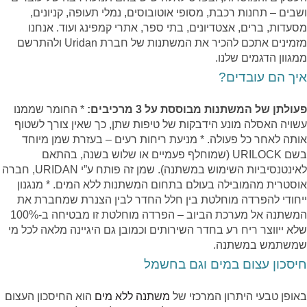
ושבים – תחנות רכבת, מסופי אוטובוסים, נמלי תעופה, קניונים,
מסעדות, ברים, אצטדיונים, בתי ספר, אתרי קמפינג ועוד.
אנחנו
מזמינים אתכם להכיר את המשתנות של חברת Uridan ולהתרשם
ממגוון הדגמים שלנו.
איך הם עובדים?
פעולתן של המשתנות מבוססת על 3 מרכיבים:
* החומר שממנו
עשויה האסלה מונע הידבקות של טיפות שתן, כך שאין צורך לשטוף
אותה לאחר כל פעולה.
* מניעת ריחות רעים – בעזרת שמן מיוחד
בשם URILOCK (שמוחלף פעמיים או שלוש בשנה, בהתאם
לאינטנסיביות השימוש במשתנה). שמן זה פותח ע”י URIDAN, חברה
אוסטרית מהמובילה בעולם בתחום המשתנות ללא המים.
* מנגנון
ייחודי להפרדה מוחלטת בין חלל החדר לבין הצנרת שמחברת את
המשתנה אל מערכת הביוב – הפרדה מוחלטת זו מבטיחה ב-100%
שלא ייווצר ריח רע בחדר השירותים וכמובן גם היגיינה מלאה לכל מי
שמשתמש במשתנה.
חיסכון עצום במים וגם בחשמל
באופן טבעי היתרון המרכזי של
משתנה ללא מים
הוא החיסכון העצום