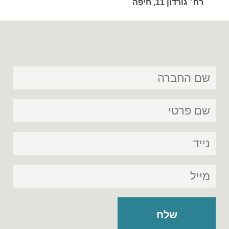
רח׳ גורדון 11, חיפה