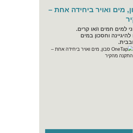
O סבון, מים ואויר ביחידה אחת –
ר
י למים חמים ו/או קרים.
היגיינה וחסכון במים
בבית.