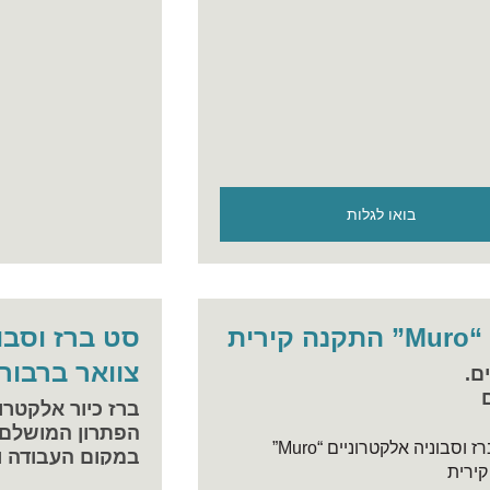
בואו לגלות
ית
סט ברז וסבו
צוואר ברבור “Swan” התקנה מה
ם.
ברז כיור אלקטרונ
הפתרון המושלם ל
במקום העבודה ו