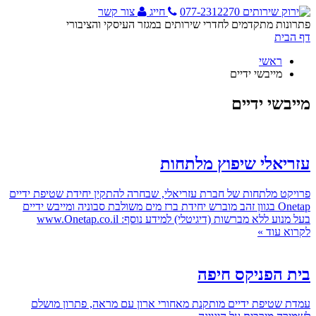
077-2312270
חייג
צור קשר
פתרונות מתקדמים לחדרי שירותים במגזר העיסקי והציבורי
דף הבית
ראשי
מייבשי ידיים
מייבשי ידיים
עזריאלי שיפוץ מלתחות
פרויקט מלתחות של חברת עזריאלי, שבחרה להתקין יחידת שטיפת ידיים
Onetap בגוון זהב מוברש יחידת ברז מים משולבת סבוניה ומייבש ידיים
בעל מנוע ללא מברשות (דיגיטלי) למידע נוסף: www.Onetap.co.il
לקרוא עוד »
בית הפניקס חיפה
עמדת שטיפת ידיים מותקנת מאחורי ארון עם מראה, פתרון מושלם