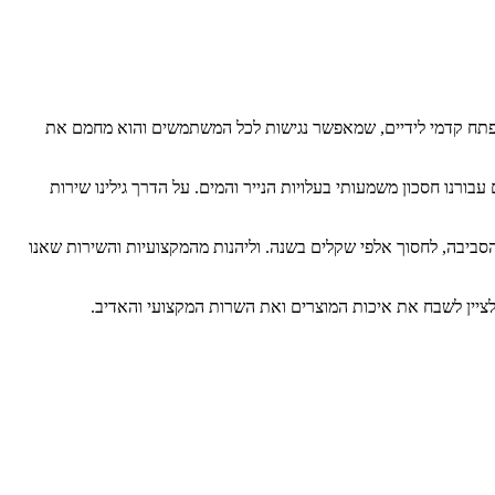
ש ידים יעיל נגיש ובטיחותי, כיוון שהאתר הרכבל משרת קהל מגוון - מבוגרים, ילדים, אנשים עם מוגבלויות. במייבש STELL’AIR יש פתח קדמי לידיים, שמאפשר נגישות לכל המשתמשים והוא מחמם את
ורנו חסכון משמעותי בעלויות הנייר והמים. על הדרך גילינו שירות
ביבה, לחסוך אלפי שקלים בשנה. וליהנות מהמקצועיות והשירות שאנו
לציין לשבח את איכות המוצרים ואת השרות המקצועי והאדיב.