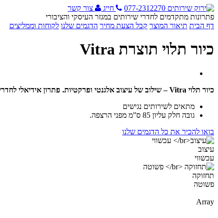
077-2312270
חייג
צור קשר
פתרונות מתקדמים לחדרי שירותים במגזר העיסקי והציבורי
דף הבית
תיאור המוצר
קבל הצעת מחיר
הדגמים שלנו
לקוחות וממליצים
כיור תלוי תוצרת Vitra
כיור תלוי Vitra – שילוב של עיצוב אלגנטי ופרקטיות. פתרון אידיאלי לחדרי שירותים בעיצוב מודרני.
מתאים לשירותים נגישים
גובה חלק עליון 85 ס”מ מפני הרצפה.
בואו להכיר את כל הדגמים שלנו
עיצוב
עכשווי
תחזוקה
פשוטה
Array