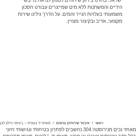
ישראל. בחרנו בירוק שירותים לספק לנו את מייבשי
הידיים והמשתנות ללא מים שמייצרים עבורנו חסכון
משמעותי בעלויות הנייר והמים. על הדרך גילינו שירות
מקצועי, אדיב ובקיצור מצויין.
ראשי
איבזור שירותים נגישים
מאחז יד בצורת – L ציפוי ניילון לבן
מאחזי נכים מנירוסטה 304 נחשבים לפתרון בטיחותי ונגישותי חיוני