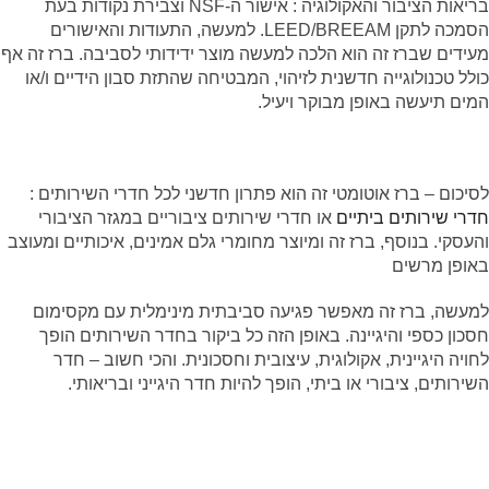
בריאות הציבור והאקולוגיה : אישור ה-NSF וצבירת נקודות בעת
הסמכה לתקן LEED/BREEAM. למעשה, התעודות והאישורים
מעידים שברז זה הוא הלכה למעשה מוצר ידידותי לסביבה. ברז זה אף
כולל טכנולוגייה חדשנית לזיהוי, המבטיחה שהתזת סבון הידיים ו/או
המים תיעשה באופן מבוקר ויעיל.
לסיכום –
ברז אוטומטי
זה הוא פתרון חדשני לכל חדרי השירותים :
חדרי שירותים ביתיים
או חדרי שירותים ציבוריים במגזר הציבורי
והעסקי. בנוסף, ברז זה ומיוצר מחומרי גלם אמינים, איכותיים ומעוצב
באופן מרשים
למעשה, ברז זה מאפשר פגיעה סביבתית מינימלית עם מקסימום
חסכון כספי והיגיינה. באופן הזה כל ביקור בחדר השירותים הופך
לחויה היגיינית, אקולוגית, עיצובית וחסכונית. והכי חשוב – חדר
השירותים, ציבורי או ביתי, הופך להיות חדר היגייני ובריאותי.