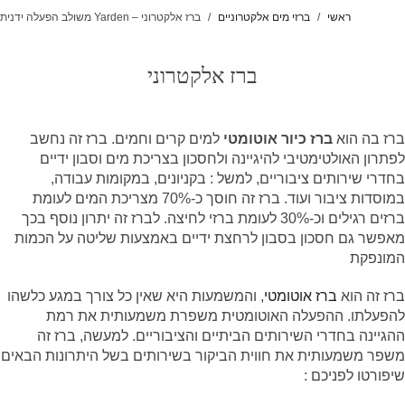
ראשי
ברזי מים אלקטרוניים
ברז אלקטרוני – Yarden משולב הפעלה ידנית
ברז אלקטרוני
ברז בה הוא
ברז כיור אוטומטי
למים קרים וחמים. ברז זה נחשב
לפתרון האולטימטיבי להיגיינה ולחסכון בצריכת מים וסבון ידיים
בחדרי שירותים ציבוריים, למשל : בקניונים, במקומות עבודה,
במוסדות ציבור ועוד. ברז זה חוסך כ-70% מצריכת המים לעומת
ברזים רגילים וכ-30% לעומת ברזי לחיצה. לברז זה יתרון נוסף בכך
מאפשר גם חסכון בסבון לרחצת ידיים באמצעות שליטה על הכמות
המונפקת
ברז זה הוא
ברז אוטומטי
,
והמשמעות היא שאין כל צורך במגע כלשהו
להפעלתו. ההפעלה האוטומטית משפרת משמעותית את רמת
ההגיינה בחדרי השירותים הביתיים והציבוריים. למעשה, ברז זה
משפר משמעותית את חווית הביקור בשירותים בשל היתרונות הבאים
שיפורטו לפניכם :