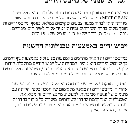
תכנון ארגונומי של מייבש הידיים
מייבש הידיים מתוכנן בצורה שמונעת התזה של מים והוא כולל ציפוי
MICROBAN המונע בלייה. העיצוב של מייבש הידיים הוא עכשווי
ומודרני וניתן לבחור ממגוון צבעים שקיימים במלאי. בנוסף,
מייבש ידיים
זה
חוסך מקום בחדר השירותים ומידותיו אידיאליות לשירותים ציבוריים :
גובה – 61.7 ס”מ, רוחב של 30 ס”מ ועומק של 19.5 ס”מ.
ייבוש ידיים באמצעות טכנולוגיה חדשנית
במייבש ידיים זה האויר מתחמם באמצעות מנוע ולא באמצעות גוף חימום,
כך שייבוש הידיים הוא מהיר. המהירות של ייבוש הידיים מתקבלת הודות
לכך שזרמי האויר במייבש גורפים את המים. בנוסף, מייבש זה כולל כרטיס
חכם שמודיע מתי לרוקן את מיכל המים ומתי לשטוף אותו.
בנוסף, תחזוקתו של
מייבש ידיים
זה היא קלה ורכישתו מזכה ב-5 שנות
אחריות. מייבש ידיים זה מספק מקסימום של חסכון כספי והגייינה עם
מינימום של פגיעה סביבתית. למעשה,
מייבש ידיים
זה מביא את
הטכנולוגיה המתקדמת לחדרי השירותים ומשדרג כל ביקור בחדר זה.
בזכות טכנולוגיה זו מייבש הידיים הזה הוא מוצר עמיד לשנים רבות,
איכותי, מקצועי ואמין.
צור קשר