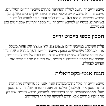
מייבש ידיים
זה נחשב למילה האחרונה בתחום מייבשי הידיים הסילוניים.
מייבש זה הוא
מייבש ידיים סילוני
המהיר ביותר שקיים כיום בשוק. זמן
הייבוש במייבש זה הוא כ-10 שניות בלבד והוא הופך לחוויה כל ביקור
בשירותים. בנוסף יש
למייבש ידיים
זה עוד מספר יתרונות שמפורטים כאן
בשבילכם:
חסכון כספי בייבוש ידיים
עלות השימוש ב
מייבש ידיים
Veltia V7 Tri-Blade
היא פחות משקל
אחד לכל 100 משתמשים. בנוסף,
מייבש הידיים
חוסך בהוצאות של הנייר
ושל שינוע הפסולת. שימוש במייבש זה מונעת בזבוז של נייר לניגוב ידיים,
חוסכת את אחסון הנייר לניגוב הידיים, את תחזוקת מתקני הנייר ואת
הפחים לפסולת.
הגנה אנטי-בקטריאלית
מייבש ידיים
זה כולל בתוכו מערכת הגנה אנטי-בקטריאלית מתקדמת
ביותר ומסנן אויר (פילטר). פילטר זה מונע היווצרות של חיידקים ומסנן
מעל 99% מהמזהמים בחדר השירותים. למעשה, מייבש הידיים אינו רק
מתקן לניגוב ידיים
אלא תורם להיגיינה של חדר השירותים