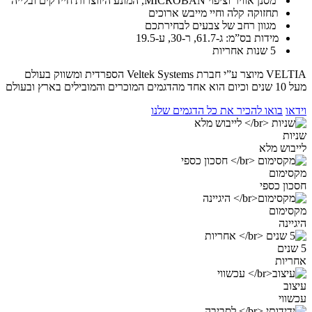
מסנן אוויר וציפוי MICROBAN, המונע היווצרות חיידקים ובלייה
תחזוקה קלה וחיי מייבש ארוכים
מגוון רחב של צבעים לבחירתכם
מידות בס”מ: ג-61.7, ר-30, ע-19.5
5 שנות אחריות
VELTIA מיוצר ע”י חברת Veltek Systems הספרדית ומשווק בעולם
מעל 10 שנים וכיום הוא אחד מהדגמים המוכרים והמובילים בארץ ובעולם
וידאו
בואו להכיר את כל הדגמים שלנו
שניות
לייבוש מלא
מקסימום
חסכון כספי
מקסימום
היגיינה
5 שנים
אחריות
עיצוב
עכשווי