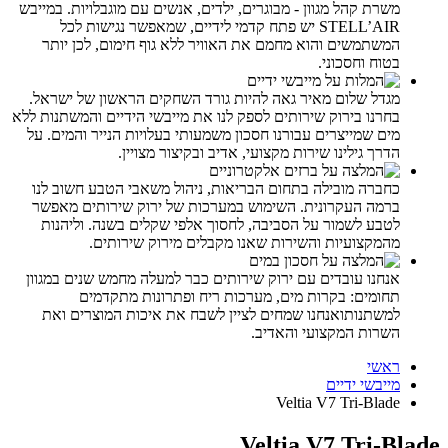
משרת קהל מגוון - מבוגרים, ילדים, אנשים עם מוגבלויות. במייבש
STELL’AIR יש פתח קדמי לידיים, שמאפשר נגישות לכל
המשתמשים והוא מחמם את האוויר ללא גוף חימום, לכן יותר
בטוח וחסכוני.
מגדל שלום מאיר גאה להיות גורד השחקים הראשון של ישראל.
בחרנו בירוק שירותים לספק לנו את מייבשי הידיים והמשתנות ללא
מים שמייצרים עבורנו חסכון משמעותי בעלויות הנייר והמים. על
הדרך גילינו שירות מקצועי, אדיב ובקיצור מצויין.
כחברה מובילה בתחום הבריאות, ניהול משאבי הטבע חשוב לנו
ברמה העקרונית. השימוש במערכות של ירוק שירותים מאפשר
לטבע לשמור על הסביבה, לחסוך אלפי שקלים בשנה. וליהנות
מהמקצועיות והשירות שאנו מקבלים מירוק שירותים.
אנחנו עובדים עם ירוק שירותים כבר למעלה מחמש שנים במגוון
תחומים: בקרות מים, מערכות ריח ופתרונות מתקדמים
למשתנותואנחנו שמחים לציין לשבח את איכות המוצרים ואת
השרות המקצועי והאדיב.
ראשי
מייבשי ידיים
Veltia V7 Tri-Blade
Veltia V7 Tri-Blade