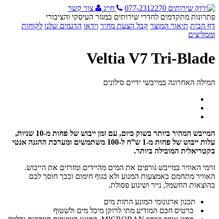
077-2312270
חייג
צור קשר
פתרונות מתקדמים לחדרי שירותים במגזר העיסקי והציבורי
דף הבית
תיאור המוצר
קבל הצעת מחיר
וידאו
הדגמים שלנו
לקוחות
וממליצים
Veltia V7 Tri-Blade
המילה האחרונה במייבשי ידיים סילונים
המייבש המהיר ביותר בשוק כיום, עם זמן ייבוש של פחות מ-10 שניות,
עלות ייבוש של פחות מ-1 ש”ח ל-100 משתמשים ומערכת ההגנה אנטי
בקטריאלית המובילה ביותר.
זרמי האוויר במייבש גורפים את המים מהיידים ומזרזים את הייבוש.
האוויר מתחמם באמצעות המנוע ולא בגוף חימום ובכך חוסך לכם
בהוצאות החשמל, נייר ושינוע פסולת.
תכנון ארגונומי המונע התזת מים
כרטיס חכם המודיע מתי לרוקן מיכל מים ולשטוף