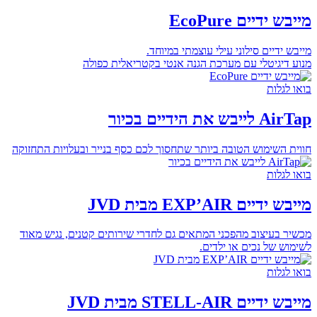
מייבש ידיים EcoPure
מייבש ידיים סילוני עילי עוצמתי במיוחד.
מנוע דיגיטלי עם מערכת הגנה אנטי בקטריאלית כפולה
בואו לגלות
AirTap לייבש את הידיים בכיור
חווית השימוש הטובה ביותר שתחסוך לכם כסף בנייר ובעלויות התחזוקה
בואו לגלות
מייבש ידיים EXP’AIR מבית JVD
מכשיר בעיצוב מהפכני המתאים גם לחדרי שירותים קטנים, נגיש מאוד
לשימוש של נכים או ילדים.
בואו לגלות
מייבש ידיים STELL-AIR מבית JVD