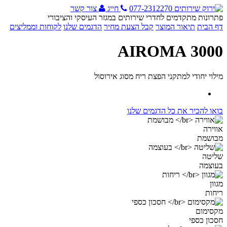
077-2312270
חייג
צור קשר
פתרונות מתקדמים לחדרי שירותים במגזר העיסקי והציבורי
דף הבית
תיאור המוצר
קבל הצעת מחיר
הדגמים שלנו
לקוחות וממליצים
3000 AIROMA
מילוי יחודי למתקני הפצת ריח מסוג אירוסול
בואו להכיר את כל הדגמים שלנו
אווירה
מבושמת
שליטה
בעוצמה
מגוון
ריחות
מקסימום
חסכון כספי