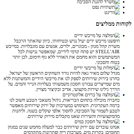
לקוחות ממליצים
חיפשנו מייבש ידים יעיל נגיש ובטיחותי, כיוון שהאתר הרכבל
משרת קהל מגוון - מבוגרים, ילדים, אנשים עם מוגבלויות. במייבש
STELL’AIR יש פתח קדמי לידיים, שמאפשר נגישות לכל
המשתמשים והוא מחמם את האוויר ללא גוף חימום, לכן יותר
בטוח וחסכוני.
מגדל שלום מאיר גאה להיות גורד השחקים הראשון של ישראל.
בחרנו בירוק שירותים לספק לנו את מייבשי הידיים והמשתנות ללא
מים שמייצרים עבורנו חסכון משמעותי בעלויות הנייר והמים. על
הדרך גילינו שירות מקצועי, אדיב ובקיצור מצויין.
כחברה מובילה בתחום הבריאות, ניהול משאבי הטבע חשוב לנו
ברמה העקרונית. השימוש במערכות של ירוק שירותים מאפשר
לטבע לשמור על הסביבה, לחסוך אלפי שקלים בשנה. וליהנות
מהמקצועיות והשירות שאנו מקבלים מירוק שירותים.
אנחנו עובדים עם ירוק שירותים כבר למעלה מחמש שנים במגוון
תחומים: בקרות מים, מערכות ריח ופתרונות מתקדמים