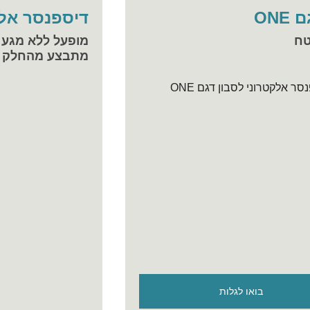
ON
דיספנסר אלקט
טח
מופעל ללא מגע י
מתבצע מהחלק ה
בואו לגלות