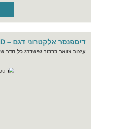
דיספנסר אלקטרוני דגם – SwanSD גבוה
עיצוב צוואר ברבור שישדרג כל חדר שי