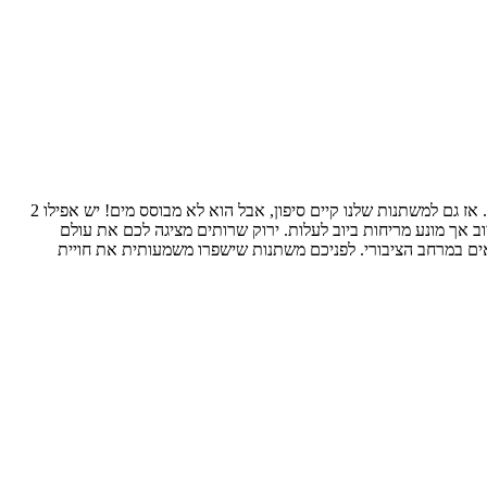
איך זה עובד? משתנות ללא מים מבוססות על העיקרון הבא: כולנו מכירים, את הסיפון הסטנדרטי, המבוסס על מים, ומתפקד כחסם ריח של ריחות הביוב. אז גם למשתנות שלנו קיים סיפון, אבל הוא לא מבוסס מים! יש אפילו 2
ב אך מונע מריחות ביוב לעלות. ירוק שרותים מציגה לכם את עולם
מצאים במרחב הציבורי. לפניכם משתנות שישפרו משמעותית את חויית