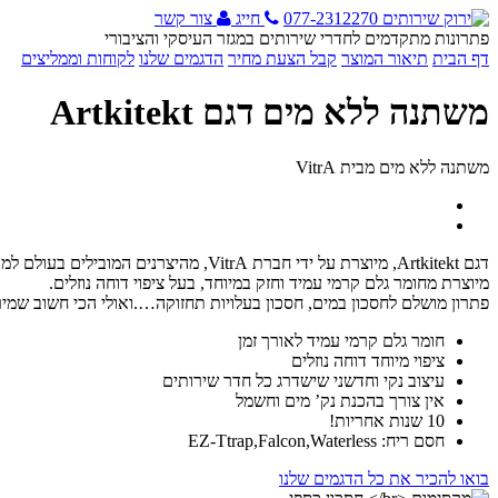
077-2312270
חייג
צור קשר
פתרונות מתקדמים לחדרי שירותים במגזר העיסקי והציבורי
דף הבית
תיאור המוצר
קבל הצעת מחיר
הדגמים שלנו
לקוחות וממליצים
משתנה ללא מים דגם Artkitekt
משתנה ללא מים מבית VitrA
דגם Artkitekt, מיוצרת על ידי חברת VitrA, מהיצרנים המובילים בעולם למוצרי סניטריה.
מיוצרת מחומר גלם קרמי עמיד וחזק במיוחד, בעל ציפוי דוחה נוזלים.
פתרון מושלם לחסכון במים, חסכון בעלויות תחזוקה….ואולי הכי חשוב שמי
חומר גלם קרמי עמיד לאורך זמן
ציפוי מיוחד דוחה נוזלים
עיצוב נקי וחדשני שישדרג כל חדר שירותים
אין צורך בהכנת נק’ מים וחשמל
10 שנות אחריות!
חסם ריח: EZ-Ttrap,Falcon,Waterless
בואו להכיר את כל הדגמים שלנו