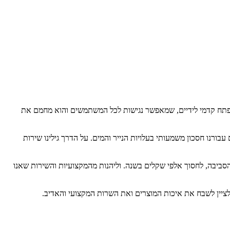
ש ידים יעיל נגיש ובטיחותי, כיוון שהאתר הרכבל משרת קהל מגוון - מבוגרים, ילדים, אנשים עם מוגבלויות. במייבש STELL’AIR יש פתח קדמי לידיים, שמאפשר נגישות לכל המשתמשים והוא מחמם את
ורנו חסכון משמעותי בעלויות הנייר והמים. על הדרך גילינו שירות
ביבה, לחסוך אלפי שקלים בשנה. וליהנות מהמקצועיות והשירות שאנו
לציין לשבח את איכות המוצרים ואת השרות המקצועי והאדיב.