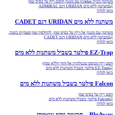
משתנה מבית Uridan עם מנגנון חוסם-ריח על בסיס שמן
בואו לגלות
משתנה ללא מים URIDAN דגם CADET
משתנה עם מנגנון אל-ריח על בסיס שמן, להחלפת שמן פעמיים בשנה.
בואו לגלות
EZ-Trap פילטר בשביל משתנות ללא מים
חסם ריח מבוסס טכנולוגית אל-חוזר (ללא שמן)
בואו לגלות
Falcon פילטר בשביל משתנות ללא מים
חסם ריח על בסיס שמן
בואו לגלות
BluAway – תכשיר ניקוי עוצמתי