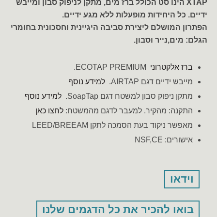
XTAP הינו סט הכולל ברז מים, מתקן לניפוק סבון ומייבש
ידיים. כל היחידות מופעלות ללא מגע ידיים.
הפתרון המושלם ליצירת סביבה היגיינית וחסכונית בחומרי
הגלם: מים,נייר וסבון.
ברז אלקטרוני
ECOTAP PREMIUM.
מייבש ידיים דגם AIRTAP.
למידע נוסף
מתקן ניפוק סבון למשטח דגם SoapTap.
למידע נוסף
התקנה: מהקיר. למעבר לדגם מהמשטח:
לחצו כאן
מאפשר ניקוד בעת הסמכה לתקן LEED/BREEAM
אישורים: NSF,CE
וידאו
בואו להכיר את כל הדגמים שלנו